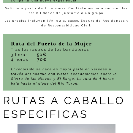
compartir una nueva experiencia.
Salimos a partir de 2 personas. Contáctenos para conocer las
posibilidades de juntarte a un grupo.
Los precios incluyen IVA, guía, casco, Seguro de Accidentes y
de Responsabilidad Civil.
Ruta del Puerto de la Mujer
Tras los rastros de los bandoleros
€
3 horas
50
4 horas
70€
El recorrido se hace en mayor parte en veredas a
través del bosque con vistas sensacionales sobre la
Sierra de las Nieves y El Burgo. La ruta de 4 horas
baja hasta el dique del Río Turon.
RUTAS A CABALLO
ESPECIFICAS