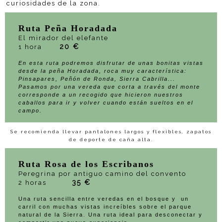
curiosidades de la zona.
Ruta Peña Horadada
El mirador del elefante
20 €
1 hora
En esta ruta podremos disfrutar de unas bonitas vistas
desde la peña Horadada, roca muy característica:
Pinsapares, Peñón de Ronda, Sierra Cabrilla...
Pasamos por una vereda que corta a través del monte
corresponde a un recogido que hicieron nuestros
caballos para ir y volver cuando están sueltos en el
campo.
Se recomienda llevar pantalones largos y flexibles, zapatos
de deporte de caña alta.
Ruta Rosa de los Escribanos
Peregrina por antiguo camino del convento
35 €
2 horas
Una ruta sencilla entre veredas en el bosque y un
carril con muchas vistas increíbles sobre el parque
natural de la Sierra. Una ruta ideal para desconectar y