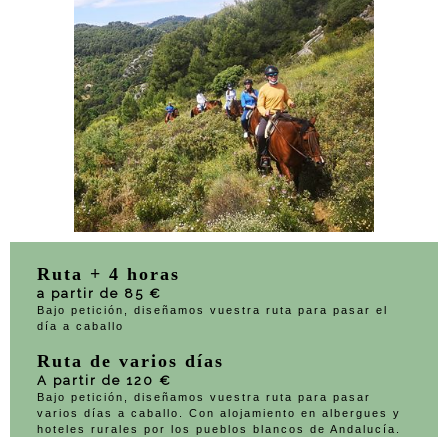
Ruta + 4 horas
a partir de 85 €
Bajo petición, diseñamos vuestra ruta para pasar el
día a caballo
Ruta de varios días
A partir de 120 €
Bajo petición, diseñamos vuestra ruta para pasar
varios días a caballo. Con alojamiento en albergues y
hoteles rurales por los pueblos blancos de Andalucía.