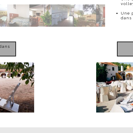
volle
Une p
dans 
dans