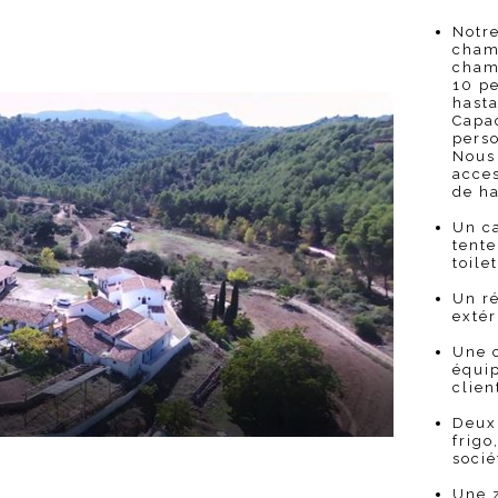
Notr
chamb
cham
10 pe
hasta
Capac
pers
Nous
acces
de h
Un ca
tente
toile
Un ré
extér
Une c
équi
clien
Deux
frigo
socié
Une z