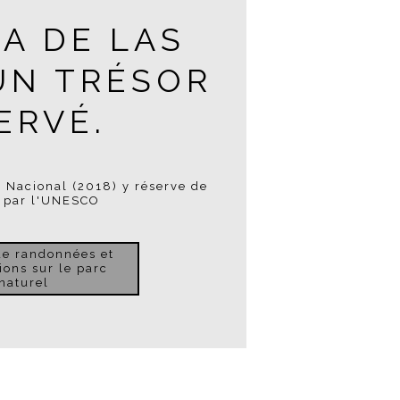
RA DE LAS
 UN TRÉSOR
ERVÉ.
c Nacional (2018) y réserve de
e par l'UNESCO
de randonnées et
ions sur le parc
naturel