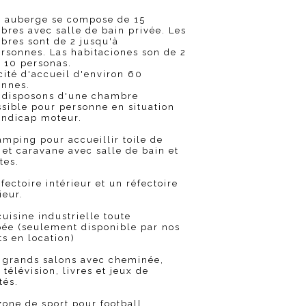
e auberge se compose de 15
res avec salle de bain privée. Les
bres sont de 2 jusqu'à
rsonnes. Las habitaciones son de 2
 10 personas.
ité d'accueil d'environ 60
onnes.
 disposons d'une chambre
sible pour personne en situation
andicap moteur.
mping pour accueillir toile de
 et caravane avec salle de bain et
ttes.
fectoire intérieur et un réfectoire
ieur.
uisine industrielle toute
pée (seulement disponible par nos
ts en location)
 grands salons avec cheminée,
, télévision, livres et jeux de
tés.
one de sport pour football,